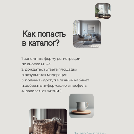
Как попасть
в
каталог?
1. заполнить форму регистрации
по
кнопке ниже
2. дождаться ответа площадки
о
результатах модерации
3. получить доступ в личный кабинет
и
добавить информацию в
профиль
4. радоваться жизни :)
Да, это бесплатно.