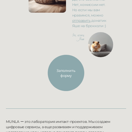
Нет, комиссии нет.
Но если мы вам
нравимся, можно
отправить
донатик
Яше на
брокколи :)
Это, кстати,
Яша
Заполнить
форму
MUNLA
ー
это лаборатория импакт-проектов. Мы создаем
цифровые сервисы, а еще развиваем и
поддерживаем