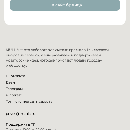
На сайт бренда
MUNLA
ー
это лаборатория импакт-проектов. Мы создаем
цифровые сервисы, а еще развиваем и
поддерживаем
новаторские идеи, которые помогают людям, городам
и
обществу.
ВКонтакте
Дзен
Телеграм
Pinterest
Тот, кого нельзя называть
privet@munla.ru
Поддержка в ТГ
Ответим с 10.00 до 20.00 (пн-пт)