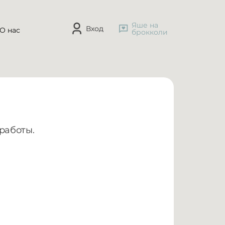
Яше на
Вход
О нас
брокколи
работы.