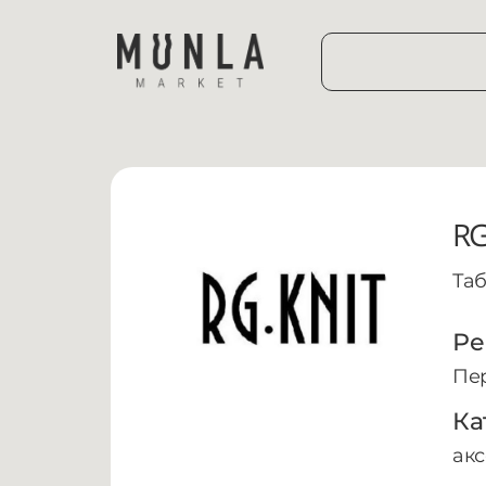
RG
Таб
Ре
Пе
Ка
акс