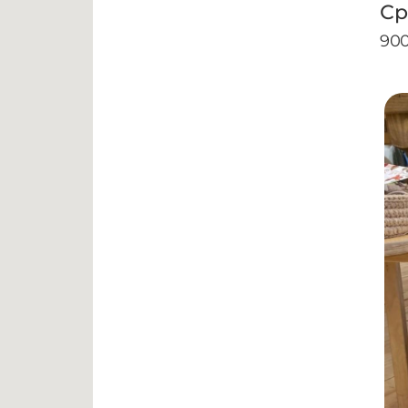
Ср
90